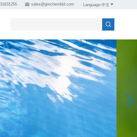
31631255

sales@grechembld.com

Language:中文
