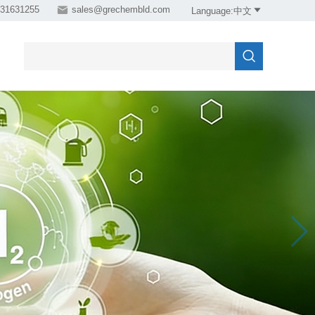
31631255

sales@grechembld.com

Language:中文
