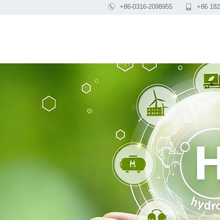

+86-0316-2098955

+86 182