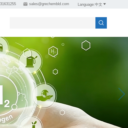
31631255

sales@grechembld.com

Language:中文
