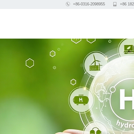

+86-0316-2098955

+86 182