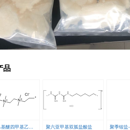
产品
聚二氯乙基醚四甲基乙二胺
聚六亚甲基双胍盐酸盐
聚季铵盐-