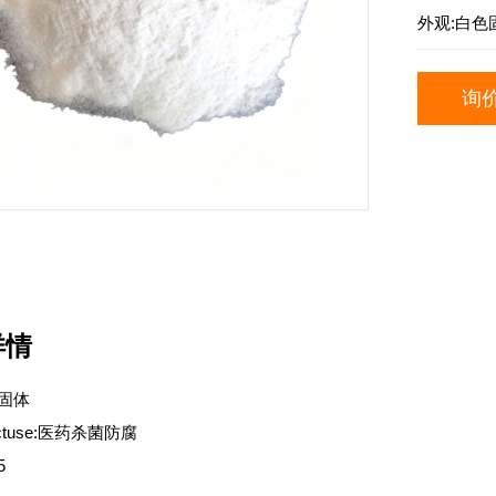
外观:
白色
询
详情
固体
uctuse:医药杀菌防腐
5