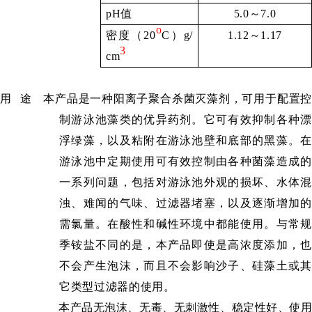
pH
值
5.0
～
7.0
o
密度（
20
C
）
g/
1.12
～
1.17
3
cm
用
途
本产品是一种阳离子聚合杀菌灭藻剂，可用于配置
制游泳池藻类的优异药剂。它可有效抑制各种漂
浮绿藻，以及粘附在游泳池壁和底部的黑藻。在
游泳池中定期使用可有效控制由各种菌藻造成的
一系列问题，包括对游泳池外观的损坏、水体混
浊、难闻的气味、过滤器堵塞，以及逐渐增加的
需氯量。在酸性和碱性环境中都能使用。与常规
季铵盐不同的是，本产品即使是高浓度添加，也
不会产生泡沫，而且不会影响沙子、硅藻土或其
它类型过滤器的使用。
本产品
无泡沫、无毒、无刺激性、稳定性好、使