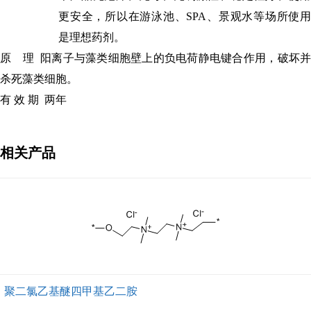
更安全
，所以在游泳池、
SPA
、景观水等场所使用
是理想药剂。
原
理
阳离子与藻类细胞壁上的负电荷静电键合作用，破坏
杀死藻类细胞。
有
效
期
两年
相关产品
聚二氯乙基醚四甲基乙二胺