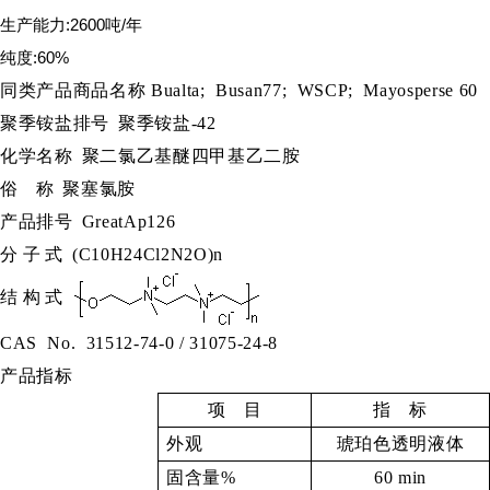
生产能力:2600吨/年
纯度:60%
同类产品商品名称
Bualta; Busan77; WSCP; Mayosperse 60
聚季铵盐排号
聚季铵盐
-42
化学名称
聚二氯乙基醚四甲基乙二胺
俗
称
聚塞氯胺
产品排号
GreatAp126
分
子
式
(C10H24Cl2N2O)n
结
构
式
CAS No.
31512-74-0 / 31075-24-8
产品指标
项
目
指
标
外观
琥珀色透明液体
固含量
%
60
min