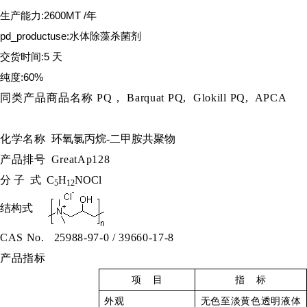
生产能力:2600MT /年
pd_productuse:水体除藻杀菌剂
交货时间:5 天
纯度:60%
同类产品商品名称
PQ， Barquat PQ, Glokill PQ, APCA
化学名称
环氧氯丙烷-二甲胺共聚物
产品排号
GreatAp128
分
子
式
C
H
NOCl
5
12
结构式
CAS No.
25988-97-0 / 39660-17-8
产品指标
项
目
指
标
外观
无色至淡黄色透明液体