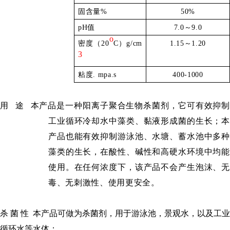
固含量
%
50%
pH
值
7.0
～
9.0
o
密度（
20
C
）
g/cm
1.15
～
1.20
3
粘度
. mpa.s
400-1000
用
途
本产品是一种阳离子聚合生物杀菌剂，它可有效抑制
工业循环冷却水中藻类、黏液形成菌的生长；本
产品也能有效抑制游泳池、水塘、蓄水池中多种
藻类的生长，在酸性、碱性和高硬水环境中均能
使用。在任何浓度下，
该产品不会产生泡沫、无
毒、无刺激性、使用更安全。
杀
菌
性
本产品可做为杀菌剂，用于游泳池，景观水，以及工业
循环水等水体；